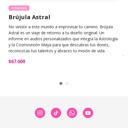
Informes
Brújula Astral
D
No viniste a este mundo a improvisar tu camino. Brújula
Do
Astral es un viaje de retorno a tu diseño original. Un
vo
informe en audios personalizados que integra la Astrología
de
y la Cosmovisión Maya para que descubras tus dones,
el
reconozcas tus talentos y abraces tu misión de vida.
$2
$67.000
$